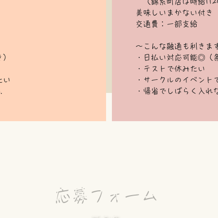
）
​ （錦糸町店は時給11
美味しいまかない付き
交通費：一部支給
～こんな融通も利きま
き）
・日払い対応可能◎（
・テストで休みたい
たい
・サークルのイベント
.
・帰省でしばらく入れない 
応募フォーム