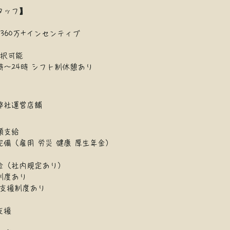
タッフ】
～360万+インセンティブ
選択可能
時～24時 シフト制休憩あり
弊社運営店舗
額支給
備（雇用 労災 健康 厚生年金）
金（社内規定あり）
制度あり
児支援制度あり
支援