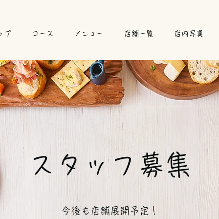
ップ
コース
メニュー
店舗一覧
店内写真
スタッフ募集
​今後も店舗展開予定！