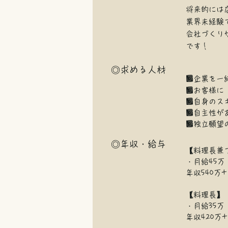
将来的には
業界未経験
会社づくり
です！
◎求める人材
■
企業を一
■お客様に
■自身のス
■自主性が
■独立願望
◎年収・給与
【料理長兼
・月給45万
年収540万
【料理長】
・月給35万
年収420万