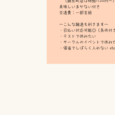
​ （錦糸町店は時給1120円～
美味しいまかない付き
交通費：一部支給
～こんな融通も利きます～
・日払い対応可能◎（条件付
・テストで休みたい
・サークルのイベントで休み
・帰省でしばらく入れない etc