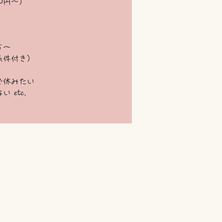
20円～）
す～
条件付き）
で休みたい
etc.