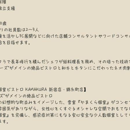
保障
独立支援
0歳
りの社員数は2～3人
験を活かしFC展開などに向けた店舗コンサルタントやフードコンサ
給を目指せます。
】
クラで長年修行を積んだシェフが総料理長を務め、その培った技術
チーズ"がメインの絶品ビストロと和牛と牛タンにこだわったネオ肉
個室ビストロ KAMAKURA 新宿店・錦糸町店】​
ーズ"がメインの絶品ビストロ
の幻想的な町並みをイメージした、雪室『かまくら個室』がコンセ
雰囲気がありながら、女性心をくすぐるオシャレな空間でおもてな
個室』を完備し、感染症対策にもなる安心安全な少人数個室として
ます。