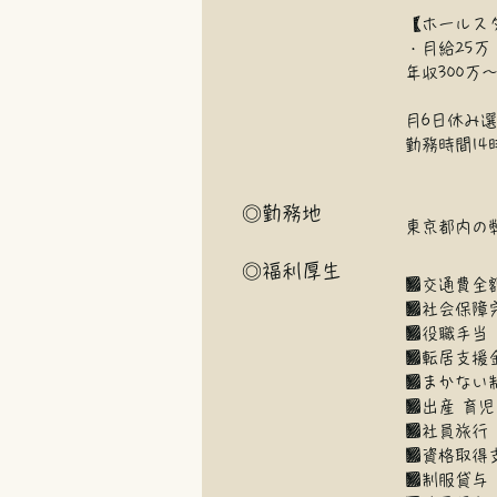
【ホールス
・月給25万
年収300万
月6日休み
勤務時間14
◎勤務地
東京都内の
◎福利厚生
■交通費全
■社会保障完
■役職手当
■転居支援
■まかない
■出産 育
■社員旅行
■資格取得
■制服貸与