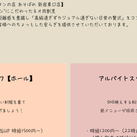
ンの店 あそばれ 新宿東口店】​
タン"にこだわったネオ肉割烹
距離感を意識し「高級過ぎずカジュアル過ぎない日常の贅沢」をコ
客様へのちょっとした安らぎを提供させていただいております。
フ【ホール】
アルバイトス
い制服を着て
SNS映えする
げましょう！
新メニューが採用
％UP 時給1500円～）
・時給1200円〜（22時