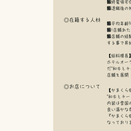
■終電帰宅
■退職後の
◎在籍する人材
■平均年齢3
■1店舗あた
■店舗の経
する事で昇
【総料理長
ホテルオー
だ"和牛と
店舗を展開
◎お店について
​​【かまくら
"和牛とチ
内装は雪国
良い温かな
『かまくら
なっており