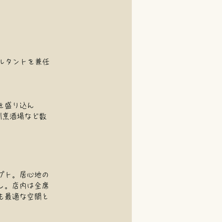
ルタントを兼任
を盛り込ん
割烹酒場など数
プト。居心地の
し。店内は全席
も最適な空間と