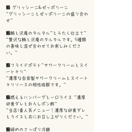
■ グリッシーニ&ゼッポリーニ
~グリッシーニとゼッポリーニの盛り合わ
せ~
■鮪と沢庵のタルタル~とろたく仕立て~
~贅沢な鮪と沢庵のタルタルです。5種類
の薬味と混ぜ合わせてお楽しみくださ
い。~
■フライドポテト~サワークリームとスイ
ートチリ~
~濃厚な自家製サワークリームとスイート
チリソースの相性抜群です。~
■燃えるハンバーグと一口ライス ~濃厚
卵黄ダレとおろしポン酢~
~当店1番人気メニュー！濃厚な卵黄ダレ
とライスと共にお召し上がりください。~
■締めのさっぱり冷麺