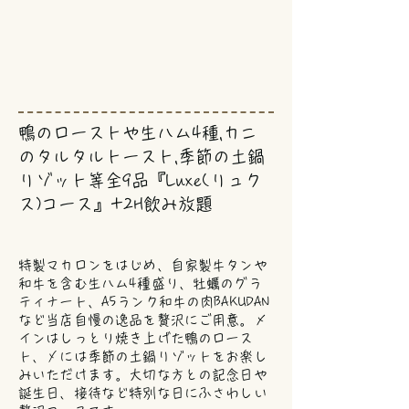
鴨のローストや生ハム4種,カニ
のタルタルトースト,季節の土鍋
リゾット等全9品『Luxe(リュク
ス)コース』+2H飲み放題
特製マカロンをはじめ、自家製牛タンや
和牛を含む生ハム4種盛り、牡蠣のグラ
ティナート、A5ランク和牛の肉BAKUDAN
など当店自慢の逸品を贅沢にご用意。メ
インはしっとり焼き上げた鴨のロース
ト、〆には季節の土鍋リゾットをお楽し
みいただけます。大切な方との記念日や
誕生日、接待など特別な日にふさわしい