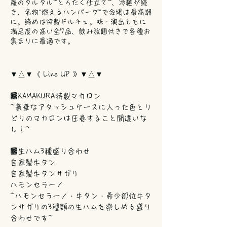
庵のタルタル~とろたく仕立て~、冷麺が続
き、名物“燃えるハンバーグ”で会場は最高潮
に。締めは特製ドルチェ。味・演出ともに
満足度の高い全7品、飲み放題付きで各種お
集まりに最適です。
▼△▼《 Line UP 》▼△▼
■KAMAKURA特製マカロン
~豪華なアタッシュケースに入った色とり
どりのマカロンは圧巻すること間違いな
し！~
■生ハム3種盛り合わせ
自家製牛タン
自家製牛タンサガリ
ハモンセラーノ
~ハモンセラーノ・牛タン・希少部位牛タ
ンサガリの3種類の生ハムを楽しめる盛り
合わせです~