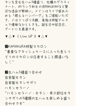
タンを含む生ハム3種盛り、牡蠣のグラティ
ナート、A5ランク和牛の肉BAKUDANなど贅
沢な逸品が勢揃い。メインはライブ感あふ
れる「燃えるハンバーグ」をご堪能いただ
き、〆はさっぱり冷麺、食後は特製ドルチ
ェで優雅なひとときを。誕生日や記念日、
デートにも最適です。
▼△▼《 Line UP 》▼△▼
■KAMAKURA特製マカロン
~豪華なアタッシュケースに入った色とり
どりのマカロンは圧巻すること間違いな
し！~
■生ハム3種盛り合わせ
自家製牛タン
自家製牛タンサガリ
ハモンセラーノ
~ハモンセラーノ・牛タン・希少部位牛タ
ンサガリの3種類の生ハムを楽しめる盛り
合わせです~