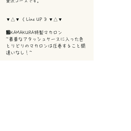
贅沢コースです。
▼△▼《 Line UP 》▼△▼
■KAMAKURA特製マカロン
~豪華なアタッシュケースに入った色
とりどりのマカロンは圧巻すること間
違いなし！~
■生ハム4種盛り合わせ&季節のフルー
ツ乗せ
自家製牛タン
自家製牛タンサガリ
ハモンセラーノ
和牛
~ハモンセラーノ・牛タン・希少部位
牛タンサガリ・和牛の4種類の生ハム
を楽しめる盛り合わせです~