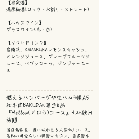
【果実酒】
濃厚梅酒(ロック・水割り・ストレート)
【ハウスワイン】
グラスワイン(赤・白)
【ソフトドリンク】
烏龍茶、KAMAKURAレモンスカッシュ、
オレンジジュース、グレープフルーツジ
ュース、ペプシコーラ、ジンジャーエー
ル
燃えるハンバーグや生ハム3種,A5
和牛肉BAKUDAN等全8品
『Mellow(メロウ)コース』+2H飲み
放題
当店名物を一度に味わえる人気No.1コース。
名物の可愛らしい特製マカロン、自家製牛