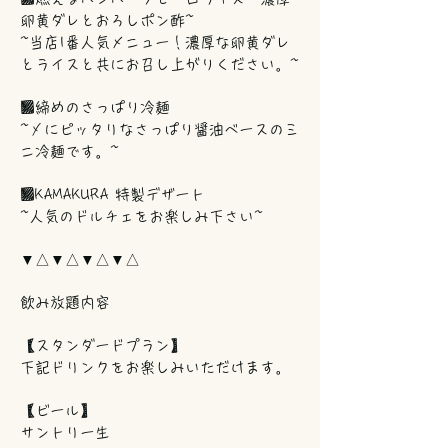
卵黄ダレとおろしポン酢~
~当店1番人気メニュー！濃厚な卵黄ダレ
とライスと共にお召し上がりください。~
■締めのさっぱり冷麺
~〆にピッタリなさっぱり醤油ベースのミ
ニ冷麺です。~
■KAMAKURA 特製デザート
~人気のドルチェをお楽しみ下さい~
▼△▼△▼△▼△
飲み放題内容
【スタンダードプラン】
下記ドリンクをお楽しみいただけます。
【ビール】
サントリー生