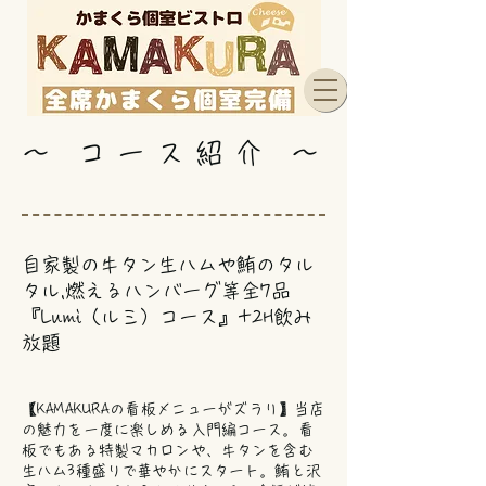
​〜 コ ー ス 紹 介 〜
自家製の牛タン生ハムや鮪のタル
タル,燃えるハンバーグ等全7品
『Lumi（ルミ）コース』+2H飲み
放題
【KAMAKURAの看板メニューがズラリ】当店
の魅力を一度に楽しめる入門編コース。看
板でもある特製マカロンや、牛タンを含む
生ハム3種盛りで華やかにスタート。鮪と沢