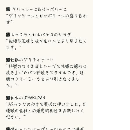
■ グリッシーニ&ゼッポリーニ
~グリッシーニとゼッポリーニの盛り合わ
せ~
■ルッコラとセルバチコのサラダ
~独特な風味と味が生ハムをより引き立て
ます。~
■牡蛎のグラティナート
~特製のマリネ液とハープを牡蠣に纏わせ
焼き上げたパン粉焼きスタイルです。牡
蠣のクリーミーさをより引き立てまし
た。~
■和牛の肉BAKUDAN
~A5ランクの和牛を贅沢に使いました。6
種類の食材との爆発的相性をお楽しみく
ださい。~
■燃えるハンバーグと一口ライス ~濃厚