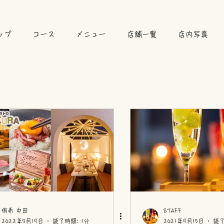
ップ
コース
メニュー
店舗一覧
店内写真
侑希 中田
STAFF
2022年5月19日
読了時間: 1分
2021年9月15日
読了