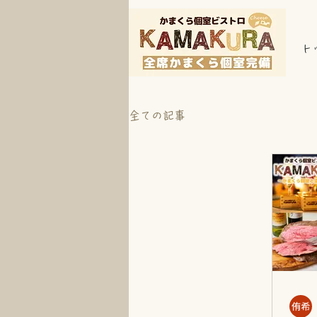
ト
全ての記事